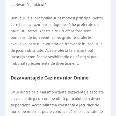
captivantă și plăcută.
Bonusurile și promoțiile sunt motivul principal pentru
care face ca cazinourile digitale să fie preferate de
mulți utilizatori. Aceste site-uri oferă frequent
bonusuri de bun venit, spins gratuite și oferte
exclusive, care nu sunt atât de frecvente în localurile
de jocuri obișnuite. Aceste ofertă financiară pot
încuraja semnificativ posibilitățile de câștig și pot
îmbunătăți experiența de divertisment.
Dezavantajele Cazinourilor Online
Unul dintre cele mai importante dezavantaje asociate
cu casele de jocuri online oferă pericolul de a deveni
dependent. Accesibilitatea constantă a jocurilor de
noroc pe internet poate conduce către o activitate de