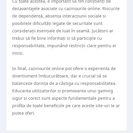
Cu toate acestea, e important să fim conștienți de
dezavantajele asociate cu cazinourile online. Riscurile
de dependență, absența interacțiunii sociale si
posibilele dificultăți legate de securitate sunt
considerații esențiale de luat în seamă. Jucătorii ar
trebui să fie bine informați si să participle cu
responsabilitate, impunând restricții clare pentru ei
insisi.
In final, cazinourile online pot ofere o experienta de
divertisment îmbucurătoare, dar e crucial să se
balanceze dorința de a câștiga cu responsabilitatea.
Educarea utilizatorilor si promovarea unui gaming
sigur si corect sunt aspecte fundamentale pentru a
profita de toate beneficiile pe care aceste site-uri le ar
putea oferi.