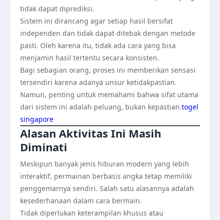
tidak dapat diprediksi.
Sistem ini dirancang agar setiap hasil bersifat
independen dan tidak dapat ditebak dengan metode
pasti. Oleh karena itu, tidak ada cara yang bisa
menjamin hasil tertentu secara konsisten.
Bagi sebagian orang, proses ini memberikan sensasi
tersendiri karena adanya unsur ketidakpastian.
Namun, penting untuk memahami bahwa sifat utama
dari sistem ini adalah peluang, bukan kepastian.
togel
singapore
Alasan Aktivitas Ini Masih
Diminati
Meskipun banyak jenis hiburan modern yang lebih
interaktif, permainan berbasis angka tetap memiliki
penggemarnya sendiri. Salah satu alasannya adalah
kesederhanaan dalam cara bermain.
Tidak diperlukan keterampilan khusus atau