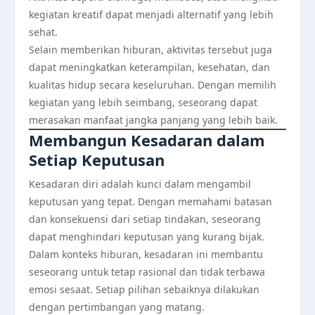
kegiatan kreatif dapat menjadi alternatif yang lebih
sehat.
Selain memberikan hiburan, aktivitas tersebut juga
dapat meningkatkan keterampilan, kesehatan, dan
kualitas hidup secara keseluruhan. Dengan memilih
kegiatan yang lebih seimbang, seseorang dapat
merasakan manfaat jangka panjang yang lebih baik.
Membangun Kesadaran dalam
Setiap Keputusan
Kesadaran diri adalah kunci dalam mengambil
keputusan yang tepat. Dengan memahami batasan
dan konsekuensi dari setiap tindakan, seseorang
dapat menghindari keputusan yang kurang bijak.
Dalam konteks hiburan, kesadaran ini membantu
seseorang untuk tetap rasional dan tidak terbawa
emosi sesaat. Setiap pilihan sebaiknya dilakukan
dengan pertimbangan yang matang.