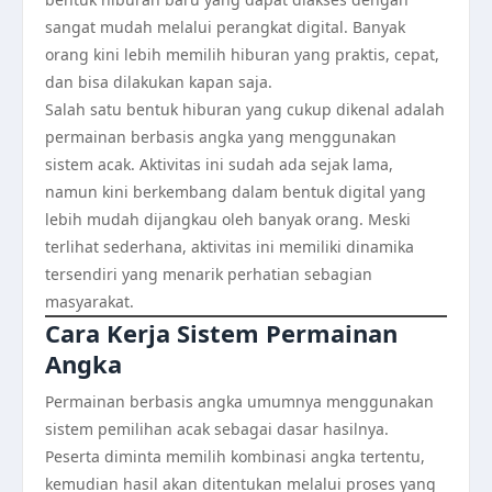
sangat mudah melalui perangkat digital. Banyak
orang kini lebih memilih hiburan yang praktis, cepat,
dan bisa dilakukan kapan saja.
Salah satu bentuk hiburan yang cukup dikenal adalah
permainan berbasis angka yang menggunakan
sistem acak. Aktivitas ini sudah ada sejak lama,
namun kini berkembang dalam bentuk digital yang
lebih mudah dijangkau oleh banyak orang. Meski
terlihat sederhana, aktivitas ini memiliki dinamika
tersendiri yang menarik perhatian sebagian
masyarakat.
Cara Kerja Sistem Permainan
Angka
Permainan berbasis angka umumnya menggunakan
sistem pemilihan acak sebagai dasar hasilnya.
Peserta diminta memilih kombinasi angka tertentu,
kemudian hasil akan ditentukan melalui proses yang